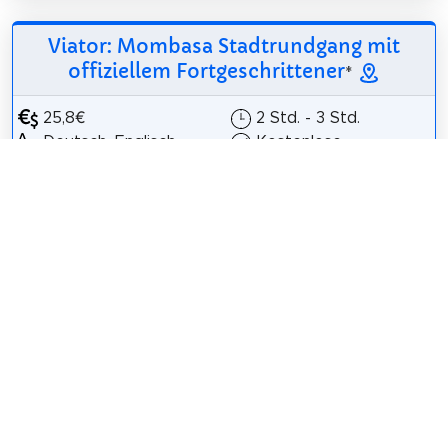
Viator: Mombasa Stadtrundgang mit
offiziellem Fortgeschrittener
*
25,8€
2 Std. - 3 Std.
Deutsch, Englisch,
Kostenlose
Italienisch, Polnisch,
Stornierung
Französisch, Spanisch
Entdecken Sie die
reiche Geschichte
und lebendige Kultur
Mombasas auf
diesem spannenden Stadtspaziergang. Beginnen
Sie am UNESCO-Kulturerbe Fort Jesus, bevor Sie
durch die charmanten Straßen der...
Auf Viator anzeigen
*