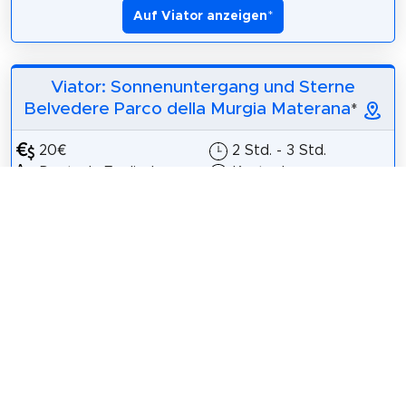
Auf Viator anzeigen
*
Viator: Sonnenuntergang und Sterne
Belvedere Parco della Murgia Materana
*
20€
2 Std. - 3 Std.
Deutsch, Englisch,
Kostenlose
Italienisch, Französisch,
Stornierung
Spanisch
Hallo! Ich bin Mimma,
ein offizieller
Fortgeschrittener
für den Murgia
Materana Park und ein unabhängiger
Fortgeschrittener. Meine Touren haben einen
starken Fokus auf die Natur, verfolgen aber...