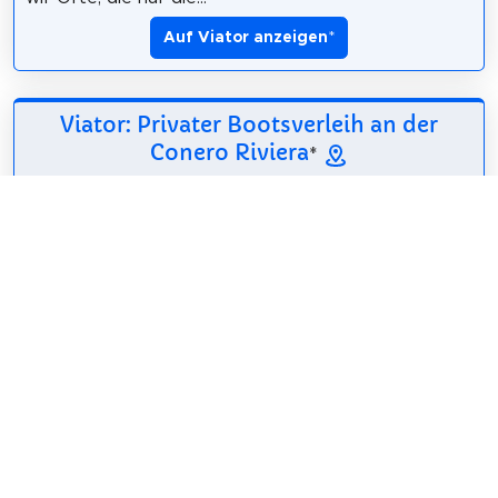
Auf Viator anzeigen
*
Viator: Privater Bootsverleih an der
Conero Riviera
*
461,54€
2 Std. - 3 Std.
Deutsch, Englisch,
Kostenlose
Italienisch, Französisch
Stornierung
Wir legen vom
Hafen von Numana
ab und genießen die
Schönheit der Riviera Conero vom Meer aus. Die
Fahrt führt uns entlang der Strände von Numana,
Sirolo und Le Due Sorelle bis zum malerischen...
Auf Viator anzeigen
*