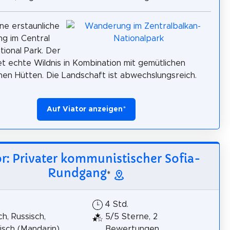
ine erstaunliche
g im Central
tional Park. Der
tet echte Wildnis in Kombination mit gemütlichen
chen Hütten. Die Landschaft ist abwechslungsreich.
Auf Viator anzeigen
*
or: Privater kommunistischer Sofia-
Rundgang
*
4 Std.
h, Russisch,
5/5 Sterne, 2
isch (Mandarin),
Bewertungen