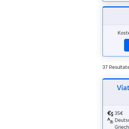
Kost
37 Resultat
Via
35€
Deutsc
Griech