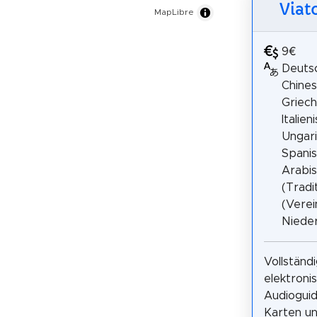
Viat
MapLibre
9€
Deutsc
Chines
Griech
Italien
Ungari
Spanis
Arabis
(Tradit
(Verei
Nieder
Vollständi
elektroni
Audioguide
Karten un