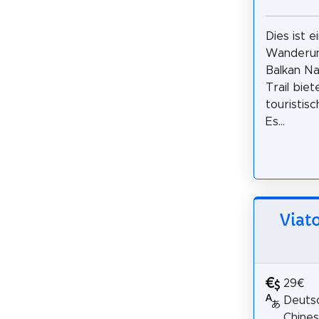
Dies ist e
Wanderun
Balkan Na
Trail bie
touristis
Es...
Viat
29€
Deutsc
Chines