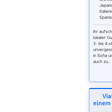
Japani
Italien
Spani
Ihr aufsc
lokaler G
3- bis 4-
unvergess
in Sofia 
auch zu...
Via
einem 