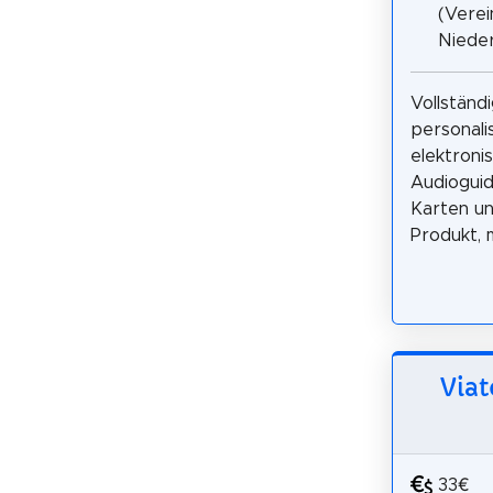
(Verei
Nieder
Vollständ
personali
elektroni
Audioguide
Karten un
Produkt, m
Viat
33€