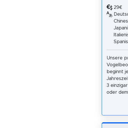
29€
Deutsc
Chines
Japani
Italien
Spani
Unsere pr
Vogelbeo
beginnt j
Jahreszei
3 einziga
oder dem 