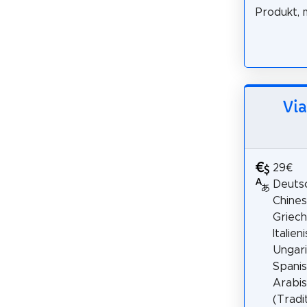
Produkt, m
Via
29€
Deutsc
Chines
Griech
Italien
Ungari
Spanis
Arabis
(Tradit