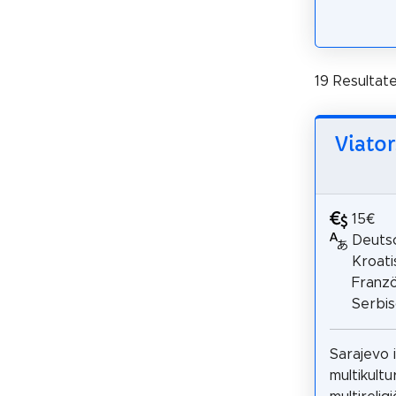
19 Resultat
Viator
15€
Deutsc
Kroatis
Franzö
Serbi
Sarajevo i
multikultur