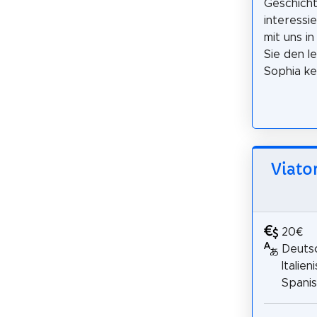
Geschich
interessie
mit uns i
Sie den l
Sophia ken
Viato
20€
Deutsc
Italien
Spani