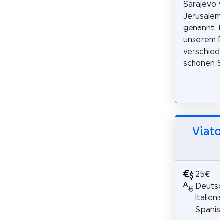
Sarajevo 
Jerusale
genannt.
unserem R
verschied
schönen S
Viato
25€
Deutsc
Italien
Spani