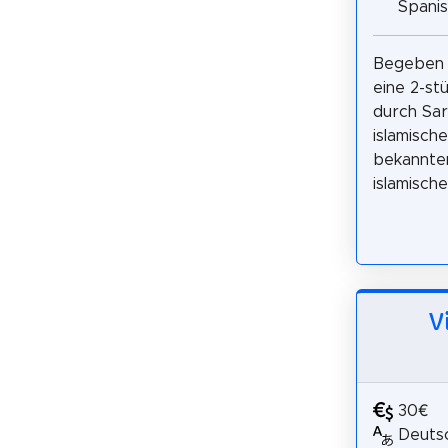
Spani
Begeben S
eine 2-st
durch Sar
islamisch
bekannte
islamischen
V
30€
Deutsc