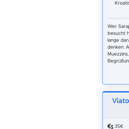
Kroati
Wer Saraj
besucht h
lange dar
denken: A
Muezzins,
Begrüßung
Viato
35€