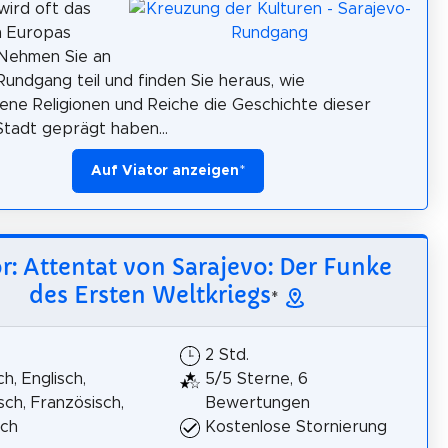
wird oft das
m Europas
 Nehmen Sie an
undgang teil und finden Sie heraus, wie
ene Religionen und Reiche die Geschichte dieser
tadt geprägt haben...
Auf Viator anzeigen
*
r: Attentat von Sarajevo: Der Funke
des Ersten Weltkriegs
*
2 Std.
h, Englisch,
5/5 Sterne, 6
isch, Französisch,
Bewertungen
sch
Kostenlose Stornierung