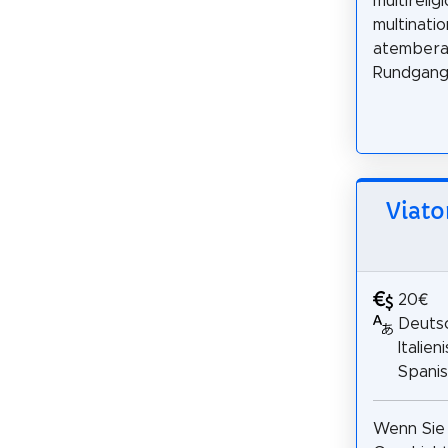
multirelig
multinati
atembera
Rundgang 
Viato
20€
Deutsc
Italien
Spani
Wenn Sie 