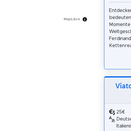
Entdecken
bedeuten
MapLibre
Momente
Weltgesch
Ferdinand
Kettenrea
Viat
25€
Deutsc
Italien